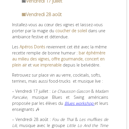
📅
Vendredi 17 juillet
📅Vendredi 28 août
Installez-vous au cœur des vignes et laissez-vous
porter par la magie du
coucher de soleil
dans une
ambiance festive et détendue.
Les
Apéros Dorés
reviennent cet été avec la même
recette remplie de bonne humeur :
bar éphémère
au milieu des vignes, offre gourmande, concert en
plein air
et
vue imprenable
depuis le belvédère.
Retrouvez sur place vin au verre, cocktails, softs,
terrines, mais aussi food-trucks et musique live :
– Vendredi 17 juillet :
Le Chausson Gascon
&
Madam
Pancake
, musique Blues et Swing américains
proposée par les élèves du
Blues workshop
et leurs
enseignants 🎶
– Vendredi 28 août :
Fou de Thaï
&
Les muffkies de
Lili
, musique avec le groupe
Little Lo And the Time