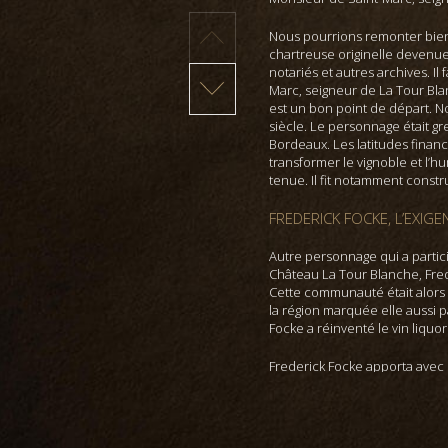
Nous pourrions remonter bien p
chartreuse originelle devenu
notariés et autres archives. I
Marc, seigneur de La Tour Bl
est un bon point de départ. N
siècle. Le personnage était gr
Bordeaux. Les latitudes financi
transformer le vignoble et l’
tenue. Il fit notamment constr
FREDERICK FOCKE, L’EXIGE
Autre personnage qui a partic
Château La Tour Blanche, Fred
Cette communauté était alors
la région marquée elle aussi p
Focke a réinventé le vin liqu
Frederick Focke apporta avec 
tardives déjà très pratiquée d
quelques propriétés de ren
content d’être un précurseur,
de ces propriétaires novateur