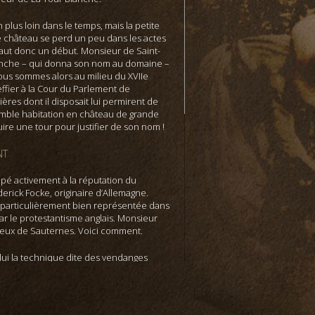
lus loin dans le temps, mais la petite
e château se perd un peu dans les actes
l faut donc un début. Monsieur de Saint-
anche – qui donna son nom au domaine –
ous sommes alors au milieu du XVIIe
effier à la Cour du Parlement de
ères dont il disposait lui permirent de
humble habitation en château de grande
uire une tour pour justifier de son nom !
NT
ipé activement à la réputation du
erick Focke, originaire d’Allemagne.
 particulièrement bien représentée dans
ar le protestantisme anglais. Monsieur
oreux de Sauternes. Voici comment.
lui la technique dite des vendanges
ans son pays d’origine, mais aussi par
om comme Yquem ou Suduiraut. Non
 Frederick Focke fera partie également
s influents qui surent convaincre